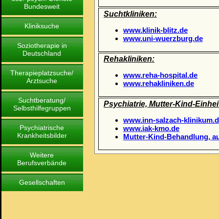
Bundesweit
Suchtkliniken:
Kliniksuche
www.klinik-blitz.de
www.uni-wuerzburg.de
Soziotherapie in
Deutschland
Rehakliniken:
Therapieplatzsuche/
www.reha-hospital.de
Arztsuche
www.rehakliniken.de
Suchtberatung/
Psychiatrie, Mutter-Kind-Einhei
Selbsthilfegruppen
www.inn-salzach-klinikum.
Psychiatrische
www.iak-kmo.de
Krankheitsbilder
Mutter-Kind-Behandlung, a
Weitere
Berufsverbände
Gesellschaften