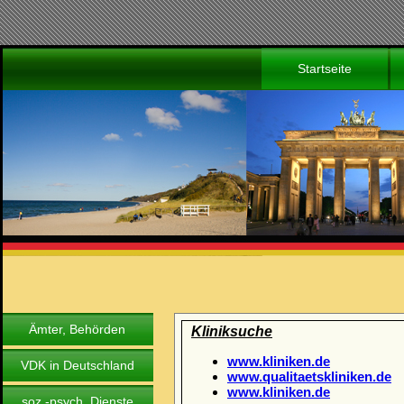
Startseite
Ämter, Behörden
Kliniksuche
www.kliniken.de
VDK in Deutschland
www.qualitaetskliniken.de
www.kliniken.de
soz.-psych. Dienste